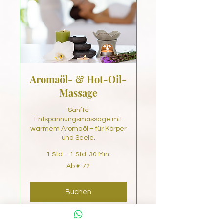
Aromaöl- & Hot-Oil-
Massage
Sanfte
Entspannungsmassage mit
warmem Aromaöl – für Körper
und Seele.
1 Std. - 1 Std. 30 Min.
Ab
Ab € 72
72
Euro
Buchen