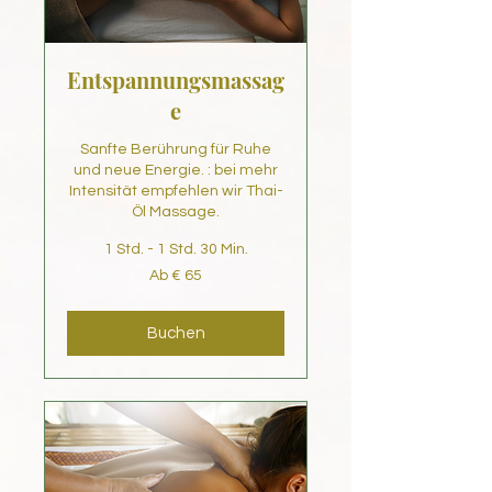
Entspannungsmassag
e
Sanfte Berührung für Ruhe
und neue Energie. : bei mehr
Intensität empfehlen wir Thai-
Öl Massage.
1 Std. - 1 Std. 30 Min.
Ab
Ab € 65
65
Euro
Buchen