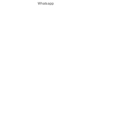
Whatsapp
Fokus - Teilmassage
Gezielte Massagen für
Rücken, Füße und Beine.
30 Min. - 1 Std.
Ab
Ab € 35
35
Euro
Buchen