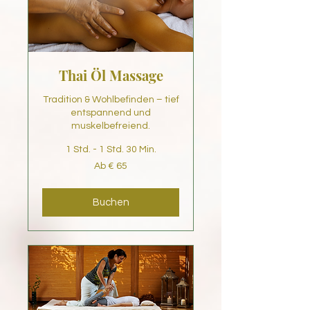
Thai Öl Massage
Tradition & Wohlbefinden – tief
entspannend und
muskelbefreiend.
1 Std. - 1 Std. 30 Min.
Ab
Ab € 65
65
Euro
Buchen